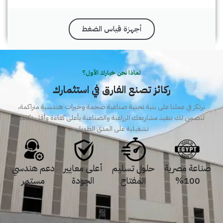
أجهزة قياس الضغط
لماذا نحن خيارك الأول؟
ركائز تصنع الفارق في استثمارك
نرتكز في عملنا على بنية تحتية صناعية ضخمة وخبرات هندسية متراكمة،
لنضمن لك تنفيذ مشاريعك الزراعية والصناعية بأعلى كفاءة وأقل تكلفة
تشغيلية على المدى الطويل.
صناعة مصرية
حلول تسليم
أعلى معايير
دعم هندسي
100%
المفتاح
الجودة
مستمر