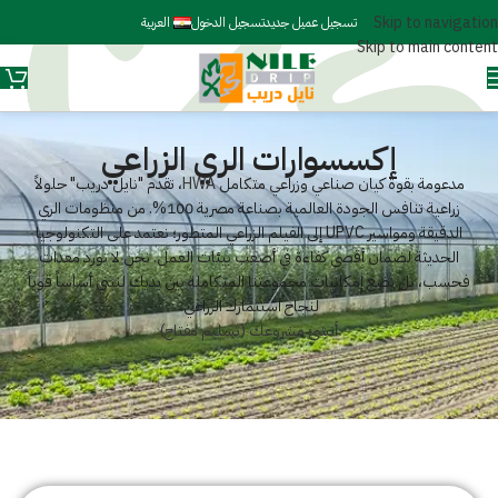
Skip to navigation
تسجيل عميل جديد
تسجيل الدخول
العربية
Skip to main content
إكسسوارات الري الزراعي
مدعومة بقوة كيان صناعي وزراعي متكامل
HWA
، تقدم "نايل دريب" حلولاً
زراعية تنافس الجودة العالمية بصناعة مصرية 100%. من منظومات الري
الدقيقة ومواسير UPVC إلى الفيلم الزراعي المتطور؛ نعتمد على التكنولوجيا
الحديثة لضمان أقصى كفاءة في أصعب بيئات العمل. نحن لا نورد معدات
فحسب، بل نضع إمكانيات مجموعتنا المتكاملة بين يديك لنبني أساساً قوياً
لنجاح استثمارك الزراعي.
أنشئ مشروعك (تسليم مفتاح)