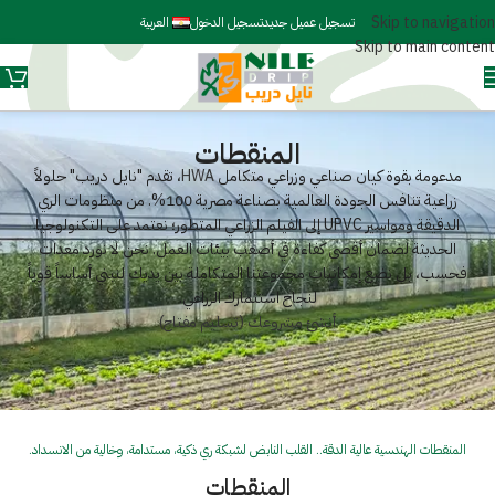
Skip to navigation
تسجيل عميل جديد
تسجيل الدخول
العربية
Skip to main content
المنقطات
مدعومة بقوة كيان صناعي وزراعي متكامل
HWA
، تقدم "نايل دريب" حلولاً
زراعية تنافس الجودة العالمية بصناعة مصرية 100%. من منظومات الري
الدقيقة ومواسير UPVC إلى الفيلم الزراعي المتطور؛ نعتمد على التكنولوجيا
الحديثة لضمان أقصى كفاءة في أصعب بيئات العمل. نحن لا نورد معدات
فحسب، بل نضع إمكانيات مجموعتنا المتكاملة بين يديك لنبني أساساً قوياً
لنجاح استثمارك الزراعي.
أنشئ مشروعك (تسليم مفتاح)
المنقطات الهندسية عالية الدقة.. القلب النابض لشبكة ري ذكية، مستدامة، وخالية من الانسداد.
المنقطات