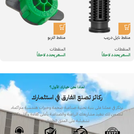
منقط نايل دريب
منقط التربو
المنقطات
المنقطات
السعر يحدد لاحقاً
السعر يحدد لاحقاً
لماذا نحن خيارك الأول؟
ركائز تصنع الفارق في استثمارك
نرتكز في عملنا على بنية تحتية صناعية ضخمة وخبرات هندسية متراكمة،
لنضمن لك تنفيذ مشاريعك الزراعية والصناعية بأعلى كفاءة وأقل تكلفة
تشغيلية على المدى الطويل.