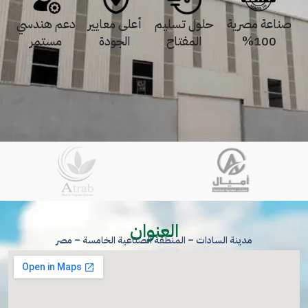
صناعة مصرية
حلول تسليم
أعلى معايير
دعم هندسي
100%
المفتاح
الجودة
مستمر
العنوان
مدينة السادات – المنطقة الصناعية الخامسة – مصر