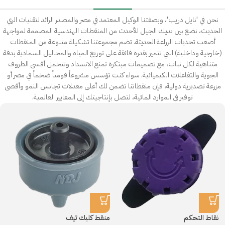
نحن في 'نايل دريب'، وبصفتنا الوكيل المعتمد في مصر والمصدر الرائد لتقنيات الري
الحديث، نضع بين يديك الجيل الأحدث من المنقطات الهندسية المصممة لمواجهة
أصعب تحديات الزراعة الحديثة. تضم مجموعتنا تشكيلة متنوعة من المنقطات
(خارجية وداخلية) التي تتميز بقدرة فائقة على توزيع المياه والمحاليل السمادية بدقة
متناهية لكل نبات، مع تصميمات مبتكرة تمنع الانسداد وتتحمل أقسى الظروف
الجوية والتفاعلات الكيميائية. سواء كنت تؤسس مشروعاً قومياً ضخماً في مصر أو
مزرعة تصديرية دولية، فإن منقطاتنا تضمن لك أعلى معدلات تجانس النمو وأقصى
توفير في الموارد المائية، لتصل بإنتاجيتك إلى المعايير العالمية.
نقاط التحكم
منقط كليك تيف