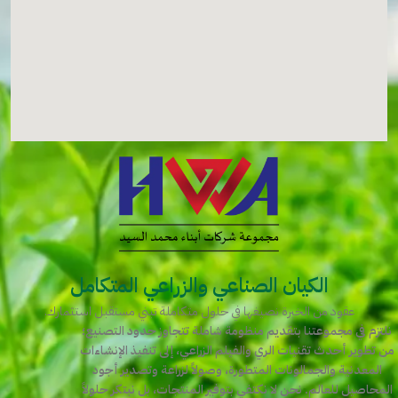
الكيان الصناعي والزراعي المتكامل
عقود من الخبرة نصيغها في حلول متكاملة تبني مستقبل استثمارك.
نلتزم في مجموعتنا بتقديم منظومة شاملة تتجاوز حدود التصنيع؛
من تطوير أحدث تقنيات الري والفيلم الزراعي، إلى تنفيذ الإنشاءات
المعدنية والجمالونات المتطورة، وصولاً لزراعة وتصدير أجود
المحاصيل للعالم. نحن لا نكتفي بتوفير المنتجات، بل نبتكر حلولاً