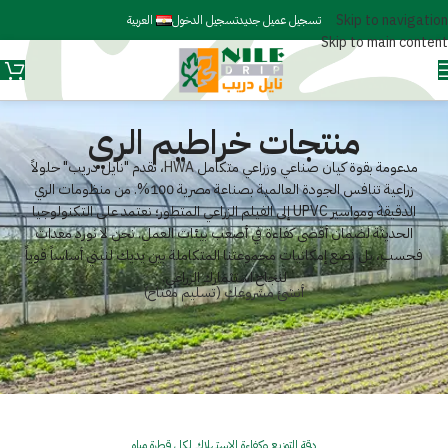
Skip to navigation
تسجيل عميل جديد
تسجيل الدخول
العربية
Skip to main content
منتجات خراطيم الري
مدعومة بقوة كيان صناعي وزراعي متكامل
HWA
، تقدم "نايل دريب" حلولاً
زراعية تنافس الجودة العالمية بصناعة مصرية 100%. من منظومات الري
الدقيقة ومواسير UPVC إلى الفيلم الزراعي المتطور؛ نعتمد على التكنولوجيا
الحديثة لضمان أقصى كفاءة في أصعب بيئات العمل. نحن لا نورد معدات
فحسب، بل نضع إمكانيات مجموعتنا المتكاملة بين يديك لنبني أساساً قوياً
لنجاح استثمارك الزراعي.
أنشئ مشروعك (تسليم مفتاح)
دقة التوزيع وكفاءة الاستهلاك لكل قطرة مياه