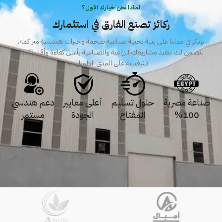
لماذا نحن خيارك الأول؟
ركائز تصنع الفارق في استثمارك
نرتكز في عملنا على بنية تحتية صناعية ضخمة وخبرات هندسية متراكمة،
لنضمن لك تنفيذ مشاريعك الزراعية والصناعية بأعلى كفاءة وأقل تكلفة
تشغيلية على المدى الطويل.
صناعة مصرية
حلول تسليم
أعلى معايير
دعم هندسي
100%
المفتاح
الجودة
مستمر