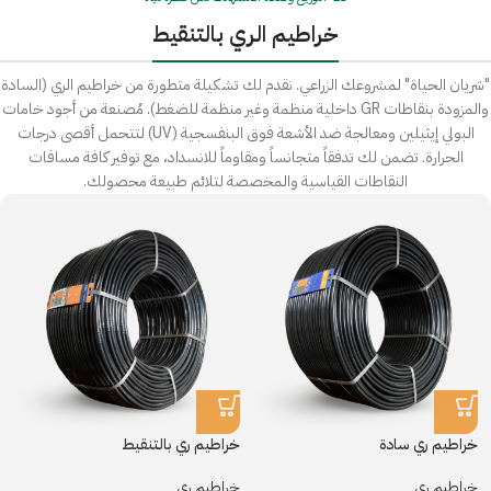
خراطيم الري بالتنقيط
"شريان الحياة" لمشروعك الزراعي. نقدم لك تشكيلة متطورة من خراطيم الري (السادة
والمزودة بنقاطات GR داخلية منظمة وغير منظمة للضغط). مُصنعة من أجود خامات
البولي إيثيلين ومعالجة ضد الأشعة فوق البنفسجية (UV) لتتحمل أقصى درجات
الحرارة. تضمن لك تدفقاً متجانساً ومقاوماً للانسداد، مع توفير كافة مسافات
النقاطات القياسية والمخصصة لتلائم طبيعة محصولك.
خراطيم ري سادة
خراطيم ري بالتنقيط
خراطيم ري
خراطيم ري