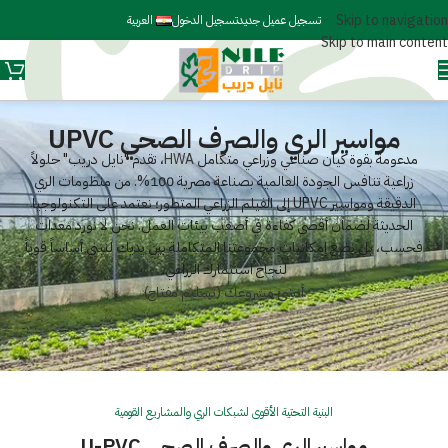
Skip to navigation
تسجيل عميل جديد
تسجيل الدخول
العربية
Skip to main content
مواسير الري والصرف الصحي UPVC
مدعومة بقوة كيان صناعي وزراعي متكامل
HWA
، تقدم "نايل دريب" حلولاً
زراعية تنافس الجودة العالمية بصناعة مصرية 100%. من منظومات الري
الدقيقة ومواسير UPVC إلى الفيلم الزراعي المتطور؛ نعتمد على التكنولوجيا
الحديثة لضمان أقصى كفاءة في أصعب بيئات العمل. نحن لا نورد معدات
فحسب، بل نضع إمكانيات مجموعتنا المتكاملة بين يديك لنبني أساساً قوياً
لنجاح استثمارك الزراعي.
أنشئ مشروعك (تسليم مفتاح)
البنية التحتية الأقوى لشبكات الري والمشاريع القومية
مواسير الري والصرف الصحي U-PVC