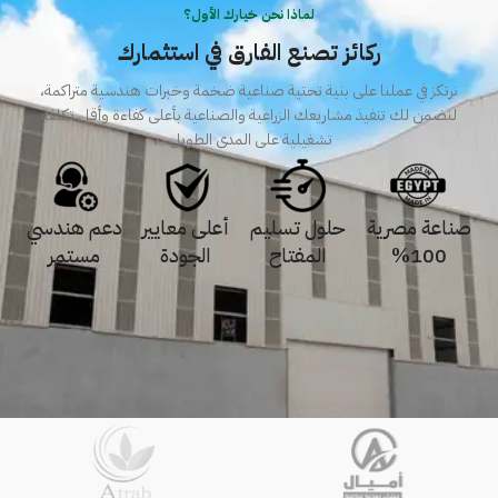
لماذا نحن خيارك الأول؟
ركائز تصنع الفارق في استثمارك
نرتكز في عملنا على بنية تحتية صناعية ضخمة وخبرات هندسية متراكمة،
لنضمن لك تنفيذ مشاريعك الزراعية والصناعية بأعلى كفاءة وأقل تكلفة
تشغيلية على المدى الطويل.
صناعة مصرية
حلول تسليم
أعلى معايير
دعم هندسي
100%
المفتاح
الجودة
مستمر