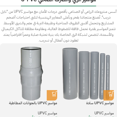
أسس مشروعك الزراعي أو الصناعي بأقصى درجات الأمان مع مواسير UPVC من "نايل
دريب". تُصنع منتجاتنا بفخر وبأعلى المعايير الهندسية لتلبي احتياجات أضخم
المشاريع وتتحمل أقسى الظروف المناخية وطبيعة التربة في مصر والشرق الأوسط.
تتميز المواسير بقدرة تحمل فائقة للضغوط العالية، ومقاومة مطلقة للتآكل الكيميائي
والأسمدة، لتضمن لشبكة الري الخاصة بك بنية تحتية صلبة وعمراً افتراضياً يمتد
لعقود دون أعطال أو تسريب.
مواسير UPVC سادة
مواسير UPVC بالجوانات المطاطية
مواسير UPVC
مواسير UPVC