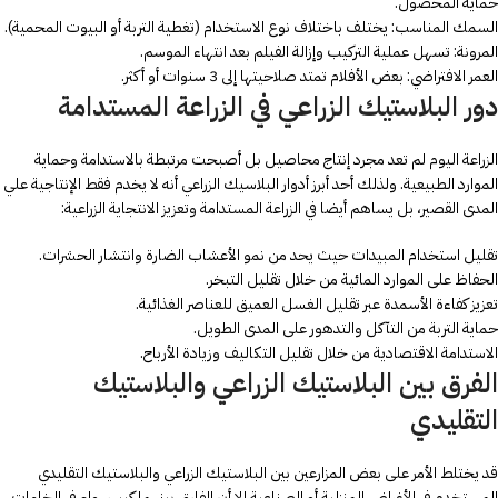
حماية المحصول.
السمك المناسب: يختلف باختلاف نوع الاستخدام (تغطية التربة أو البيوت المحمية).
المرونة: تسهل عملية التركيب وإزالة الفيلم بعد انتهاء الموسم.
العمر الافتراضي: بعض الأفلام تمتد صلاحيتها إلى 3 سنوات أو أكثر.
دور البلاستيك الزراعي في الزراعة المستدامة
الزراعة اليوم لم تعد مجرد إنتاج محاصيل بل أصبحت مرتبطة بالاستدامة وحماية
الموارد الطبيعية. ولذلك أحد أبرز أدوار البلاسيك الزراعي أنه لا يخدم فقط الإنتاجية علي
المدى القصير، بل يساهم أيضا في الزراعة المستدامة وتعزيز الانتجاية الزراعية:
تقليل استخدام المبيدات حيث يحد من نمو الأعشاب الضارة وانتشار الحشرات.
الحفاظ على الموارد المائية من خلال تقليل التبخر.
تعزيز كفاءة الأسمدة عبر تقليل الغسل العميق للعناصر الغذائية.
حماية التربة من التآكل والتدهور على المدى الطويل.
الاستدامة الاقتصادية من خلال تقليل التكاليف وزيادة الأرباح.
الفرق بين البلاستيك الزراعي والبلاستيك
التقليدي
قد يختلط الأمر على بعض المزارعين بين البلاستيك الزراعي والبلاستيك التقليدي
المستخدم في الأغراض المنزلية أو الصناعية إلا أن الفارق بينهما كبير سواء في الخامات