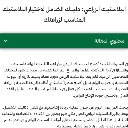
البلاستيك الزراعي: دليلك الشامل لاختيار البلاستيك
المناسب لزراعتك
محتوي المقالة
في السنوات الأخيرة أصبح البلاستيك الزراعي من اهم التقنيات الزراعية استخداما
وانتشارًا في كبري الشركات الزراعية والمزارع، نظرا لما يقدمه من مميزات كثيرة لمختلف
المحاصيل الزراعية. فلم يعد البلاستيك الزراعي مجرد غطاء بسيط للتربة أو البيوت
المحمية والصوب الزراعية، بل أصبح عنصرا أساسيًا في أنظمة الزراعة الحديثة والزراعة
العضوية ايضا, حيث يساهم بشكل فعال في حماية التربة من التدهور, تقليل الفقد
المائي, وتحسين جودة الإنتاج الزراعي.
يبحث المزارعون اليوم عن حلول عملية لزيادة إنتاجيتهم مع تقليل تكاليف التشغيل,
وهنا يظهر البلاستيك الزراعي كخيار مثالي فهو يجمع بين الكفاءة الاقتصادية والفعالية
البيئية. في هذا الدليل الشامل، سنتعرف على أنواع البلاستيك الزراعي, فوائده, معايير
اختياره, ودوره الفعال في دعم الزراعة المستدامة.