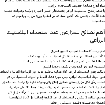
البلاستيك العادي يتلف بسرعة تحت أشعة الشمس المباشرة لذلك يجب التأكد من
شراء أنواع معالجة خصيصا للاستخدام الزراعي.
باختصار نجاح البلاستيك الزراعي يعتمد على حسن اختياره وتركيبه وصيانته. تجنب
هذه الأخطاء يضمن لك أقصى استفادة من التقنية ويزيد من إنتاجية وجودة
محاصيلك.
أهم نصائح للمزارعين عند استخدام البلاستيك
الزراعي
اختيار سماكة مناسبة لتجنب التمزق السريع.
التأكد من شد الفيلم بإحكام لتفادي تجمع المياه أو الهواء تحته.
مراعاة التخلص الآمن من البلاستيك المستهلك للحفاظ على البيئة.
استشارة الموردين الموثوقين لضمان جودة الفيلم.
وبذلك يعتبر البلاستيك الزراعي أداة عملية لتحقيق توازن بين الإنتاجية العالية والحفاظ
على البيئة. البلاستيك الزراعي ليس مجرد غطاء للتربة أو البيوت المحمية، بل هو
استثمار ذكي لكل مزارع يسعى لتحقيق إنتاج وفير وجودة عالية مع ترشيد التكاليف. إن
اختيار البلاستيك المناسب لمحصولك وظروف مزرعتك يساعدك على مواجهة
تحديات المناخ ونقص المياه، ويمنحك فرصة للحصول على نتائج أفضل في كل
موسم. لذلك، لا تنظر إلى البلاستيك الزراعي كتكلفة إضافية بل كأداة استراتيجية
لحماية محاصيلك وضمان مستقبل زراعتك.