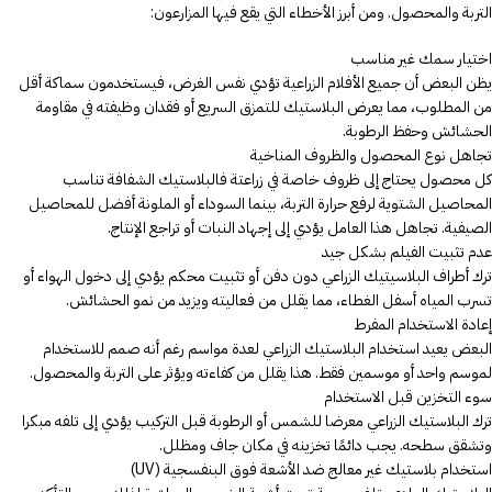
التربة والمحصول. ومن أبرز الأخطاء التي يقع فيها المزارعون:
اختيار سمك غير مناسب
يظن البعض أن جميع الأفلام الزراعية تؤدي نفس الغرض، فيستخدمون سماكة أقل
من المطلوب، مما يعرض البلاستيك للتمزق السريع أو فقدان وظيفته في مقاومة
الحشائش وحفظ الرطوبة.
تجاهل نوع المحصول والظروف المناخية
كل محصول يحتاج إلى ظروف خاصة في زراعتة فالبلاستيك الشفافة تناسب
المحاصيل الشتوية لرفع حرارة التربة، بينما السوداء أو الملونة أفضل للمحاصيل
الصيفية. تجاهل هذا العامل يؤدي إلى إجهاد النبات أو تراجع الإنتاج.
عدم تثبيت الفيلم بشكل جيد
ترك أطراف البلاسيتيك الزراعي دون دفن أو تثبيت محكم يؤدي إلى دخول الهواء أو
تسرب المياه أسفل الغطاء، مما يقلل من فعاليته ويزيد من نمو الحشائش.
إعادة الاستخدام المفرط
البعض يعيد استخدام البلاستيك الزراعي لعدة مواسم رغم أنه صمم للاستخدام
لموسم واحد أو موسمين فقط. هذا يقلل من كفاءته ويؤثر على التربة والمحصول.
سوء التخزين قبل الاستخدام
ترك البلاستيك الزراعي معرضا للشمس أو الرطوبة قبل التركيب يؤدي إلى تلفه مبكرا
وتشقق سطحه. يجب دائمًا تخزينه في مكان جاف ومظلل.
استخدام بلاستيك غير معالج ضد الأشعة فوق البنفسجية (UV)