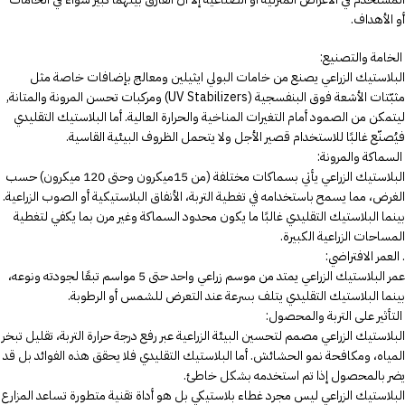
أو الأهداف.
الخامة والتصنيع:
البلاستيك الزراعي يصنع من خامات البولي ايثيلين ومعالج بإضافات خاصة مثل
مثبّتات الأشعة فوق البنفسجية (UV Stabilizers) ومركبات تحسن المرونة والمتانة,
ليتمكن من الصمود أمام التغيرات المناخية والحرارة العالية. أما البلاستيك التقليدي
فيُصنّع غالبًا للاستخدام قصير الأجل ولا يتحمل الظروف البيئية القاسية.
السماكة والمرونة:
البلاستيك الزراعي يأتي بسماكات مختلفة (من 15ميكرون وحتى 120 ميكرون) حسب
الغرض، مما يسمح باستخدامه في تغطية التربة، الأنفاق البلاستيكية أو الصوب الزراعية.
بينما البلاستيك التقليدي غالبًا ما يكون محدود السماكة وغير مرن بما يكفي لتغطية
المساحات الزراعية الكبيرة.
. العمر الافتراضي:
عمر البلاستيك الزراعي يمتد من موسم زراعي واحد حتى 5 مواسم تبعًا لجودته ونوعه،
بينما البلاستيك التقليدي يتلف بسرعة عند التعرض للشمس أو الرطوبة.
التأثير على التربة والمحصول:
البلاستيك الزراعي مصمم لتحسين البيئة الزراعية عبر رفع درجة حرارة التربة، تقليل تبخر
المياه، ومكافحة نمو الحشائش. أما البلاستيك التقليدي فلا يحقق هذه الفوائد بل قد
يضر بالمحصول إذا تم استخدمه بشكل خاطئ.
البلاستيك الزراعي ليس مجرد غطاء بلاستيكي بل هو أداة تقنية متطورة تساعد المزارع