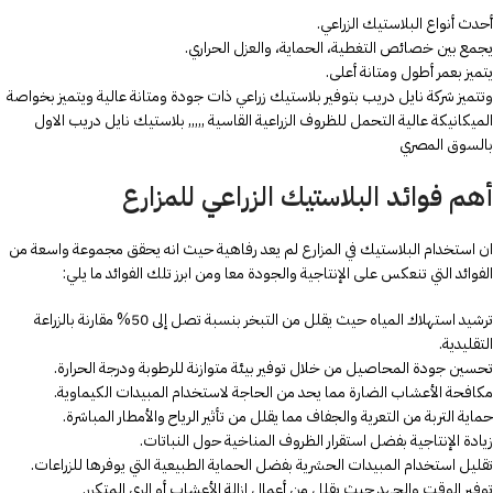
أحدث أنواع البلاستيك الزراعي.
يجمع بين خصائص التغطية، الحماية، والعزل الحراري.
يتميز بعمر أطول ومتانة أعلى.
وتتميز شركة نايل دريب بتوفير بلاستيك زراعي ذات جودة ومتانة عالية ويتميز بخواصة
الميكانيكة عالية التحمل للظروف الزراعية القاسية ,,,,, بلاستيك نايل دريب الاول
بالسوق المصري
أهم فوائد البلاستيك الزراعي للمزارع
ان استخدام البلاستيك في المزارع لم يعد رفاهية حيث انه يحقق مجموعة واسعة من
الفوائد التي تنعكس على الإنتاجية والجودة معا ومن ابرز تلك الفوائد ما يلي:
ترشيد استهلاك المياه حيث يقلل من التبخر بنسبة تصل إلى 50% مقارنة بالزراعة
التقليدية.
تحسين جودة المحاصيل من خلال توفير بيئة متوازنة للرطوبة ودرجة الحرارة.
مكافحة الأعشاب الضارة مما يحد من الحاجة لاستخدام المبيدات الكيماوية.
حماية التربة من التعرية والجفاف مما يقلل من تأثير الرياح والأمطار المباشرة.
زيادة الإنتاجية بفضل استقرار الظروف المناخية حول النباتات.
تقليل استخدام المبيدات الحشرية بفضل الحماية الطبيعية التي يوفرها للزراعات.
توفير الوقت والجهد حيث يقلل من أعمال إزالة الأعشاب أو الري المتكرر.