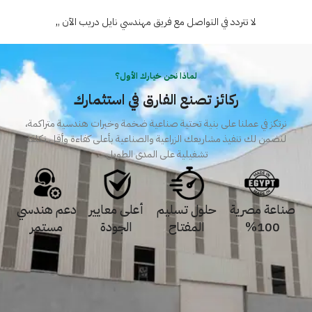
لا تتردد في التواصل مع فريق مهندسي نايل دريب الآن ,
,
لماذا نحن خيارك الأول؟
ركائز تصنع الفارق في استثمارك
نرتكز في عملنا على بنية تحتية صناعية ضخمة وخبرات هندسية متراكمة،
لنضمن لك تنفيذ مشاريعك الزراعية والصناعية بأعلى كفاءة وأقل تكلفة
تشغيلية على المدى الطويل.
صناعة مصرية
حلول تسليم
أعلى معايير
دعم هندسي
100%
المفتاح
الجودة
مستمر