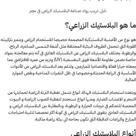
نايل دريب رواد صناعة البلاستيك الزراعي في مصر
ما هو البلاستيك الزراعي؟
هو نوع من الأغشية البلاستيكية المصممة خصيصا للاستخدام الزراعي ويتميز بتركيبته
القوية التي تتحمل الظروف البيئية المختلفة مثل أشعة الشمس المباشرة، الرياح،
والرطوبة. يختلف البلاستيك الزراعي عن البلاستيك العادي في أنه يتم معالجته بمواد
خاصة تضمن مقاومة الأشعة فوق البنفسجية (UV) وتزيد من عمره الافتراضي مما
يجعله خيارا فعالا واقتصاديا للمزارعين. ولذلم يعد البلاستك الزراعي من الأدوات
الأساسية في الزراعة الحديثة,وخصوصا في ظل التغيرات المناخية ونقص الموارد
المائية.
ويتعدد استخدام البلاستيك فهناك انواع تشمل تغطية التربة الزراعية لحمايتها من
التبخر و الاعشاب الضارة, ومنها انواع تستخدم لتغطية الصوب الزراعية و البيوت
المحمية للتحكم في درجات الحرارة و الرطوبة. وبالمقارنة بين البلاستيك الزراعي و
البلاستيك العادي يتفوق البلاستيك الزراعي في كونة اكثر تخصصا لتلبية احتياجات
المزارع والزراعات الدقيقة التي تكون بحاجه الي بيئة زراعية مثالية.
أنواع البلاستيك الزراعي