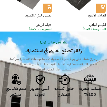
الملش الاسود
الملش البني / الاسود
الفيلم الزراعي
الفيلم الزراعي
السعر يحدد لاحقاً
السعر يحدد لاحقاً
لماذا نحن خيارك الأول؟
ركائز تصنع الفارق في استثمارك
نرتكز في عملنا على بنية تحتية صناعية ضخمة وخبرات هندسية متراكمة،
لنضمن لك تنفيذ مشاريعك الزراعية والصناعية بأعلى كفاءة وأقل تكلفة
تشغيلية على المدى الطويل.
صناعة مصرية
حلول تسليم
أعلى معايير
دعم هندسي
100%
المفتاح
الجودة
مستمر