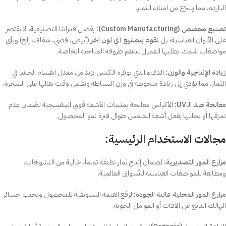
الباردة، مما يسرّع من امتلاء الثمار.
تصنيع مخصص (Custom Manufacturing):
بفضل قدراتنا التصنيعية، لا نقتصر
على الألوان القياسية؛ بل
نقوم بتصنيع أي لون آخر
(أبيض، فضي، شفاف، إلخ) وبأي
مواصفات سُمك يطلبها العميل لتلائم ظروفه المناخية الخاصة.
زيادة الإنتاجية والوزن:
الدفء الذي يوفره الكيس يزيد من معدل انقسام الخلايا في
الثمار، مما يؤدي إلى زيادة ملحوظة في وزن السباطة وتقليل وقت بقائها على الشجرة.
معالجة ضد الـ UV:
الأكياس معالجة بمثبتات الأشعة فوق البنفسجية لضمان عدم
تمزقها أو تحللها بفعل أشعة الشمس طوال فترة نمو المحصول.
مجالات الاستخدام الرئيسية:
مزارع الموز التصديرية:
لضمان إنتاج ثمار نظيفة تماماً، خالية من التشوهات،
ومطابقة للمواصفات القياسية للأسواق العالمية.
مزارع الموز المحلية عالية الجودة:
لرفع القيمة التسويقية للمحصول وتجنب خسائر
الهالك الناتج عن الآفات أو العوامل الجوية.