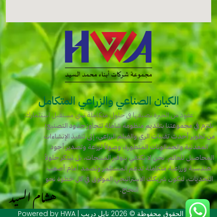
الكيان الصناعي والزراعي المتكامل
عقود من الخبرة نصيغها في حلول متكاملة تبني مستقبل استثمارك.
نلتزم في مجموعتنا بتقديم منظومة شاملة تتجاوز حدود التصنيع؛
من تطوير أحدث تقنيات الري والفيلم الزراعي، إلى تنفيذ الإنشاءات
المعدنية والجمالونات المتطورة، وصولاً لزراعة وتصدير أجود
المحاصيل للعالم. نحن لا نكتفي بتوفير المنتجات، بل نبتكر حلولاً
هندسية وزراعية متكاملة تدعم المستثمر وتصمد أمام أصعب
التحديات، لنكون شريكك الاستراتيجي الموثوق في كل خطوة نحو
النجاح.
جميع الحقوق محفوظة © 2026 نايل دريب | Powered by HWA