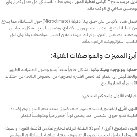
نايل دريب
منتج
“أكياس تغطية الموز”
، وهو غطاء بلاستيكي ذكي يعمل كدرع واقٍ
ومحسن مناخي في الوقت ذاته.
تعمل هذه الأكياس على خلق بيئة دقيقة (Microclimate) حول السباطة، مما يسرّع
من عملية النضج، يزيد من حجم ووزن الأصابع، ويضمن تلوينها بشكل متجانس.
وبصفتنا مصنعين رائدين، نوفر لك مرونة تامة في اختيار المواصفات والألوان التي
تناسب استراتيجيتك الزراعية بدقة.
أبرز المميزات والمواصفات الفنية:
حماية بيولوجية وميكانيكية:
تشكل حاجزاً منيعاً يمنع وصول الحشرات، الطيور،
والخفافيش إلى الثمار، كما تحمي القشرة الخارجية من الخدوش الناتجة عن احتكاك
الأوراق أو الغبار والرياح.
خيارات الألوان والتحكم المناخي:
اللون الأزرق (القياسي):
يسمح بمرور طيف ضوئي محدد يحفز النمو ويوفر إضاءة
لطيفة تمنع حروق الشمس، مما يضمن لوناً أخضر زاهياً ومتجانساً للثمار.
اللون المزدوج (أزرق / أسود):
الطبقة الزرقاء للخارج لعكس الأشعة القوية، والطبقة
السوداء للداخل لحجب الضوء الزائد وتوفير تدفئة إضافية للسباطة في المواسم