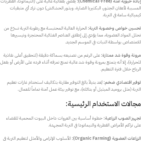
إبادة حيوية آمنة (Chemical-Free):
يقضي بفعالية عالية على (النيماتودا، الفطريات
المسببة لأعفان الجذور، البكتيريا الضارة، وبذور الحشائش) دون ترك أي متبقيات
كيميائية سامة في التربة.
تحسين خواص وخصوبة التربة:
الحرارة العالية المحتبسة مع رطوبة التربة تسرّع من
تحلل المواد العضوية، مما يؤدي إلى إطلاق العناصر الغذائية المحتجزة وتيسيرها
للامتصاص بواسطة النبات في الموسم الجديد.
مرونة وقوة شد ممتازة:
على الرغم من تصنيعه بسماكة دقيقة (لتحقيق أعلى نفاذية
للحرارة)، إلا أنه يتمتع بمرونة وقوة شد عالية تمنع تمزقه أثناء فرده على الأرض أو بفعل
الرياح خلال فترة التعقيم.
توفير اقتصادي ضخم:
يُعد بديلاً بالغ التوفير مقارنة بتكاليف استخدام غازات تعقيم
التربة (مثل بروميد الميثيل أو بدائله)، مع توفير بيئة عمل آمنة تماماً للعمال.
مجالات الاستخدام الرئيسية:
تجهيز الصوب الزراعية:
خطوة أساسية بين العروات داخل البيوت المحمية للقضاء
على تراكم الأمراض الفطرية والنيماتودا في التربة المجهدة.
الزراعات العضوية (Organic Farming):
الأسلوب الإلزامي والأمثل لتعقيم التربة في