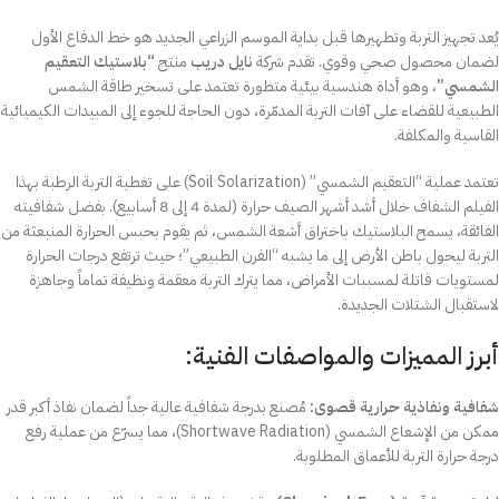
يُعد تجهيز التربة وتطهيرها قبل بداية الموسم الزراعي الجديد هو خط الدفاع الأول
لضمان محصول صحي وقوي. تقدم شركة
نايل دريب
منتج
“بلاستيك التعقيم
الشمسي”
، وهو أداة هندسية بيئية متطورة تعتمد على تسخير طاقة الشمس
الطبيعية للقضاء على آفات التربة المدمّرة، دون الحاجة للجوء إلى المبيدات الكيميائية
القاسية والمكلفة.
تعتمد عملية “التعقيم الشمسي” (Soil Solarization) على تغطية التربة الرطبة بهذا
الفيلم الشفاف خلال أشد أشهر الصيف حرارة (لمدة 4 إلى 8 أسابيع). بفضل شفافيته
الفائقة، يسمح البلاستيك باختراق أشعة الشمس، ثم يقوم بحبس الحرارة المنبعثة من
التربة ليحول باطن الأرض إلى ما يشبه “الفرن الطبيعي”؛ حيث ترتفع درجات الحرارة
لمستويات قاتلة لمسببات الأمراض، مما يترك التربة معقمة ونظيفة تماماً وجاهزة
لاستقبال الشتلات الجديدة.
أبرز المميزات والمواصفات الفنية:
شفافية ونفاذية حرارية قصوى:
مُصنع بدرجة شفافية عالية جداً لضمان نفاذ أكبر قدر
ممكن من الإشعاع الشمسي (Shortwave Radiation)، مما يسرّع من عملية رفع
درجة حرارة التربة للأعماق المطلوبة.