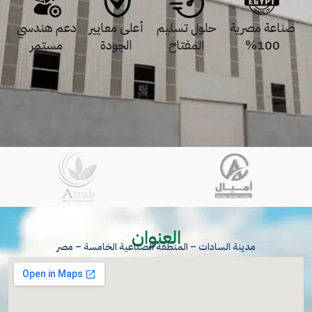
صناعة مصرية
حلول تسليم
أعلى معايير
دعم هندسي
100%
المفتاح
الجودة
مستمر
العنوان
مدينة السادات – المنطقة الصناعية الخامسة – مصر