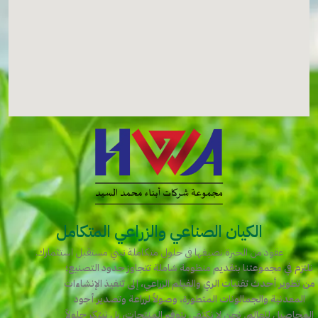
الكيان الصناعي والزراعي المتكامل
عقود من الخبرة نصيغها في حلول متكاملة تبني مستقبل استثمارك.
نلتزم في مجموعتنا بتقديم منظومة شاملة تتجاوز حدود التصنيع؛
من تطوير أحدث تقنيات الري والفيلم الزراعي، إلى تنفيذ الإنشاءات
المعدنية والجمالونات المتطورة، وصولاً لزراعة وتصدير أجود
المحاصيل للعالم. نحن لا نكتفي بتوفير المنتجات، بل نبتكر حلولاً