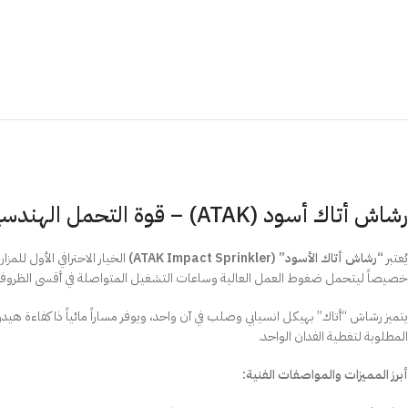
رشاش أتاك أسود (ATAK) – قوة التحمل الهندسية والري فائق الكفاءة
يُعتبر
“رشاش أتاك الأسود” (ATAK Impact Sprinkler)
الخيار الاحترافي الأول للمزا
خصيصاً ليتحمل ضغوط العمل العالية وساعات التشغيل المتواصلة في أقسى الظروف ا
يتميز رشاش “أتاك” بهيكل انسيابي وصلب في آن واحد، ويوفر مساراً مائياً ذا كفاءة ه
المطلوبة لتغطية الفدان الواحد.
أبرز المميزات والمواصفات الفنية: