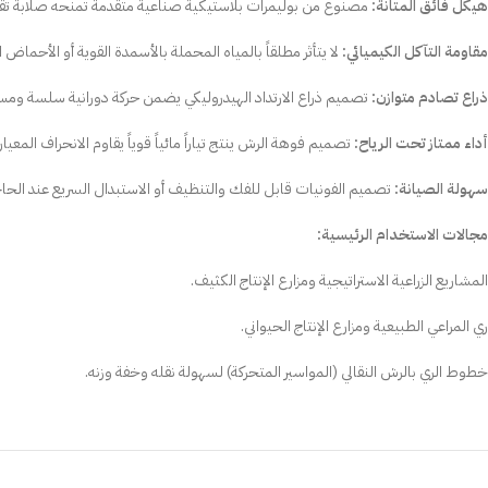
هيكل فائق المتانة:
مصنوع من بوليمرات بلاستيكية صناعية متقدمة تمنحه صلابة تقتر
مقاومة التآكل الكيميائي:
لا يتأثر مطلقاً بالمياه المحملة بالأسمدة القوية أو الأحماض 
ذراع تصادم متوازن:
تصميم ذراع الارتداد الهيدروليكي يضمن حركة دورانية سلسة ومستق
أداء ممتاز تحت الرياح:
تصميم فوهة الرش ينتج تياراً مائياً قوياً يقاوم الانحراف المعيا
سهولة الصيانة:
تصميم الفونيات قابل للفك والتنظيف أو الاستبدال السريع عند الحاج
مجالات الاستخدام الرئيسية:
المشاريع الزراعية الاستراتيجية ومزارع الإنتاج الكثيف.
ري المراعي الطبيعية ومزارع الإنتاج الحيواني.
خطوط الري بالرش النقالي (المواسير المتحركة) لسهولة نقله وخفة وزنه.