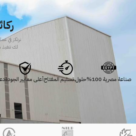
ركائ
نرتكز في عم
لك تنفيذ م
صناعة مصرية 100%
حلول تسليم المفتاح
أعلى معايير الجودة
دع