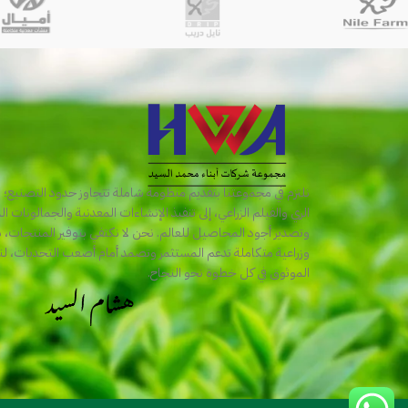
نلتزم في مجموعتنا بتقديم منظومة شاملة تتجاوز حدود التصنيع؛ 
الري والفيلم الزراعي، إلى تنفيذ الإنشاءات المعدنية والجمالونات ال
وتصدير أجود المحاصيل للعالم. نحن لا نكتفي بتوفير المنتجات، ب
وزراعية متكاملة تدعم المستثمر وتصمد أمام أصعب التحديات، ل
الموثوق في كل خطوة نحو النجاح.