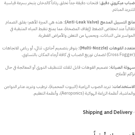
ضباب ميكروني دقيق:
فتحات دقيقة جداً تخلق رذاذاً كالدخان يتبخر بسرعة قياسية
للتبريد المباشر.
مانع التسييل المدمج (Anti-Leak Valve):
هذه هي الميزة الأهم؛ يغلق الصمام
تلقائياً عند انخفاض الضغط (إيقاف المضخة)، مما يمنع تنقيط المياه المتبقية في
المواسير على النباتات، ويحميها من التعفن والأمراض الفطرية.
متعدد الفوهات (Multi-Nozzle):
يتوفر بتصميم أحادي، ثنائي، أو رباعي الاتجاهات
(Cross Fogger) لضمان توزيع الضباب في كافة أرجاء المكان بالتساوي.
سهولة الصيانة:
تصميم الفوهات قابل للفك للتنظيف الدوري أو المعالجة في حال
تراكم الأملاح.
الاستخدامات:
تبريد الصوب الزراعية (البيوت المحمية)، ترطيب وتبريد عنابر الدواجن
والماشية، أنظمة الزراعة الهوائية (Aeroponics)، وأنظمة التعقيم.
Shipping and Delivery