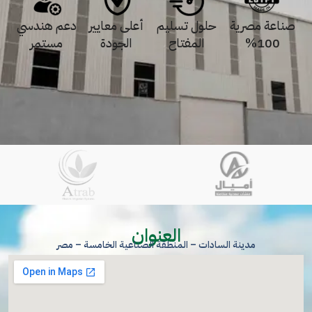
صناعة مصرية
حلول تسليم
أعلى معايير
دعم هندسي
100%
المفتاح
الجودة
مستمر
العنوان
مدينة السادات – المنطقة الصناعية الخامسة – مصر