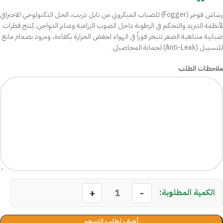
رشاش فوجر (Fogger) للضباب الميكروني من نايل دريب، الحل التكنولوجي الاحترافي
لأنظمة التبريد والتحكم في الرطوبة داخل الصوب الزراعية وعنابر الدواجن. يُنتج قطرات
ضبابية متناهية الصغر تتبخر فوراً في الهواء لخفض الحرارة بكفاءة، ومزود بصمام مانع
للتسييل (Anti-Leak) لحماية المحاصيل.
ملاحظات الطلب
أضف لطلب التسعير