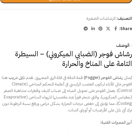
التصنيف:
الرشاشات الصغيرة
Share:
الوصف
رشاش فوجر (الضبابي الميكروني) – السيطرة
التامة على المناخ والحرارة
يُمثل
رشاش الفوجر (Fogger)
قمة الدقة في فئة الري المجهري. تقدم
نايل دريب
هذا
الفوجر عالي الأداء ليكون العصب الرئيسي في أنظمة التحكم المناخي (Climate
Control). يعمل الفوجر على تحويل المياه إلى ضباب كثيف وقطرات متناهية الصغر
(بمقياس الميكرون)، والتي تتبخر فوراً عند ملامستها للهواء الساخن (Evaporative
Cooling)، مما يؤدي إلى خفض درجات الحرارة بشكل درامي ورفع نسبة الرطوبة دون
ترك أي بلل على الأرضيات أو أوراق النبات.
أبرز المميزات الفنية: