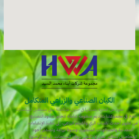
الكيان الصناعي والزراعي المتكامل
عقود من الخبرة نصيغها في حلول متكاملة تبني مستقبل استثمارك.
نلتزم في مجموعتنا بتقديم منظومة شاملة تتجاوز حدود التصنيع؛
من تطوير أحدث تقنيات الري والفيلم الزراعي، إلى تنفيذ الإنشاءات
المعدنية والجمالونات المتطورة، وصولاً لزراعة وتصدير أجود
المحاصيل للعالم. نحن لا نكتفي بتوفير المنتجات، بل نبتكر حلولاً