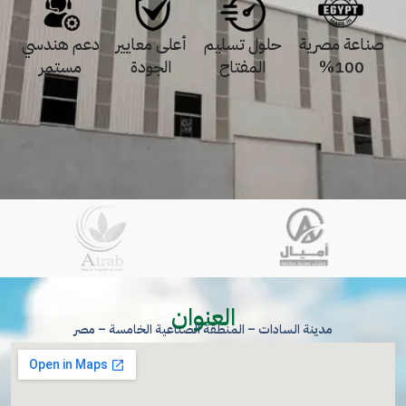
صناعة مصرية
حلول تسليم
أعلى معايير
دعم هندسي
100%
المفتاح
الجودة
مستمر
العنوان
مدينة السادات – المنطقة الصناعية الخامسة – مصر