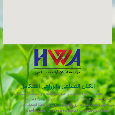
الكيان الصناعي والزراعي المتكامل
عقود من الخبرة نصيغها في حلول متكاملة تبني مستقبل استثمارك.
نلتزم في مجموعتنا بتقديم منظومة شاملة تتجاوز حدود التصنيع؛
من تطوير أحدث تقنيات الري والفيلم الزراعي، إلى تنفيذ الإنشاءات
المعدنية والجمالونات المتطورة، وصولاً لزراعة وتصدير أجود