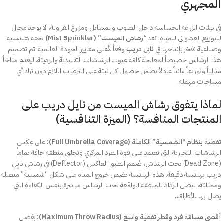
المجهري
في بيئات الزراعة الحساسة داخل الصوب والمشاتل ومزارع الفراولة، لا يوجد مجال
للتوزيع العشوائي للمياه. يُعد
“رشاش الميست” (Mist Sprinkler)
تحفة هندسية
وصناعية نفخر بإنتاجها في
نايل دريب
وفقاً لأعلى معايير الجودة العالمية. تم تصميم
هذا الرشاش خصيصاً لمعالجة كافة عيوب الرشاشات التقليدية والرديئة، ليقدم مناخاً
مثالياً وتوزيعاً مائياً عادلاً يضمن حصول كل نبتة على الترطيب اللازم دون ترك أي
مساحات مهملة.
لماذا يتفوق رشاش الميست من نايل دريب على
المنتجات المنافسة؟ (الميزة التنافسية)
تغطية بنظام “الشمسية” الكاملة (Full Umbrella Coverage):
على عكس
الرشاشات التجارية التي تعتمد على قوة الطرد المركزي وتخلق منطقة جافة تماماً
(Dead Zone) تحت الرشاش، صُمم الطبق العاكس (Deflector) في رشاش نايل
دريب بهندسة دقيقة. هذه الهندسة تضمن خروج المياه على شكل “شمسية” متصلة
وممتلئة، ليصل الرذاذ للمنطقة الواقعة تحت الرشاش مباشرة بنفس الكفاءة التي
يصل بها للأطراف.
أقصى مسافة فرد وقطر تغطية واسع (Maximum Throw Radius):
بفضل