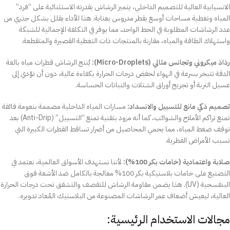
الانسيابية العالية للتصميم الداخلي، يتميز الرشاش بقدرته الاستثنائية على “فرد”
المياه وتغطية مساحات أوسع بقطر مدروس بعناية. هذا الأداء يقلل بشكل جذري من
عدد الرشاشات المطلوبة في الخط الواحد، مما يوفر في التكلفة الإجمالية للشبكة
واستهلاك الطاقة والمياه، مقارنة بالمنتجات ذات التغطية القصيرة والمتقطعة.
رذاذ ميكروني وتجانس مثالي (Micro-Droplets):
يُنتج الرشاش قطرات مياه بالغة
الدقة تتبخر بسرعة في الهواء لخفض درجات الحرارة بكفاءة عالية، دون أن تؤدي إلى
غسيل التربة أو تجريح أوراق الشتلات والنباتات الحساسة.
تصميم ذكي مانع للتسييل والانسداد:
مسارات المياه الداخلية مصممة بنعومة فائقة
تمنع تراكم الأملاح والشوائب، كما أنه مزود بتقنية تمنع “التسييل” (Anti-Drip) بعد
توقف ضغط المياه، مما يحمي المحاصيل من أضرار تساقط القطرات الكبيرة التي
تسبب الأمراض الفطرية.
صلابة واعتمادية (خامات بكر 100%):
لأننا نستهدف الأسواق العالمية، نعتمد في
التصنيع على خامات بلاستيكية بكر 100% معالجة بالكامل ضد الأشعة فوق
البنفسجية (UV). هذا يضمن مقاومة الرشاش للتقصف والتشقق تحت درجات الحرارة
العالية، ليعيش أضعاف عمر الرشاشات المصنوعة من البلاستيك المُعاد تدويره.
مجالات الاستخدام الرئيسية: