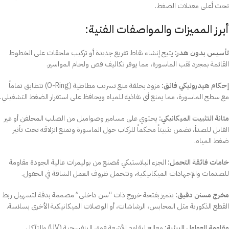
تحت أعلى معدلات الضغط.
أبرز المميزات والمواصفات الفنية:
تأسيس بدون هدر:
يتيح إنشاء نقاط تفريع جديدة أو تركيب ملحقات على الخطوط
القائمة بمجرد ثقب الماسورة، مما يوفر تكاليف قص ولحام المواسير.
إحكام هيدروليكي فائق:
مزود بحلقة منع تسريب مطاطية (O-Ring) تتطابق تماماً
مع سطح الماسورة، مما يمنع أي نفاذية للمياه ويحافظ على استقرار الضغط التشغيلي.
متانة التثبيت الميكانيكي:
يحتوي على مسامير وصواميل من الصلب المجلفن أو غير
القابل للصدأ، تضمن تثبيتاً محكماً للركاب حول الماسورة وتمنع انزلاقه تحت تأثير
ضغط المياه.
خامات فائقة التحمل:
الجزء البلاستيكي مُصنع من بوليمرات عالية الجودة مقاومة
للصدمات والإجهادات الميكانيكية، وتتحمل ظروف العمل الشاقة في الحقول.
مخرج مسنن دقيق:
يتميز بفتحة خروج ذات “سن داخلي” مصممة بدقة لتسهيل ربط
القطع الذكورية مثل المحابس، الرشاشات، أو الوصلات الميكانيكية الأخرى بسلاسة.
مقاومة العوامل البيئية:
معالج ليقاوم الأشعة فوق البنفسجية (UV) والتآكل