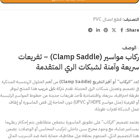
التصنيف:
قطع اتصال PVC
Share:
الوصف
ركاب مواسير (Clamp Saddle) – تفريعات
سريعة وآمنة لشبكات الري المتقدمة
يُعد
“الركاب” أو أفيز التفريع (Clamp Saddle)
من أهم الحلول الهندسية المبتكرة
في تصميم وتعديل شبكات الري الحديثة. تقدم شركة
نايل دريب
هذا المنتج ليوفر
طريقة احترافية، سريعة، واقتصادية لأخذ تفريعات جديدة من خطوط المواسير الرئيسية
أو الفرعية (مثل مواسير HDPE أو UPVC) دون الحاجة إلى قص الماسورة أو إيقاف
عمل الشبكة لفترات طويلة.
يعتمد تصميم “الركاب” على تطويق الماسورة بنصفين متطابقين يتم إحكام ربطهما
بمسامير صلبة، مع وجود مخرج بسن داخلي لتركيب المحابس أو الوصلات. يضمن
هذا التصميم الذكي، المدعوم بحلقة عزل مطاطية، حماية تامة ضد التسريب المائي