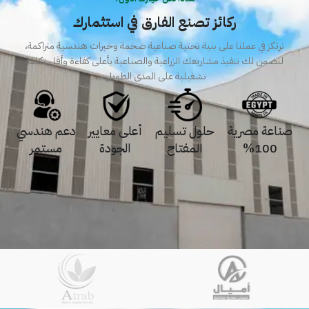
ركائز تصنع الفارق في استثمارك
نرتكز في عملنا على بنية تحتية صناعية ضخمة وخبرات هندسية متراكمة،
لنضمن لك تنفيذ مشاريعك الزراعية والصناعية بأعلى كفاءة وأقل تكلفة
تشغيلية على المدى الطويل.
صناعة مصرية
حلول تسليم
أعلى معايير
دعم هندسي
100%
المفتاح
الجودة
مستمر