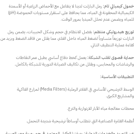
خمول كيميائي تام:
رمل البازلت لدينا لا يتفاعل مع الأحماض الزراعية أو الأسمدة
الكيميائية المحقونة في المياه، مما يحافظ على استقرار مستويات الحموضة (pH)
للمياه ويضمن عدم تحلل الميديا بمرور الوقت.
توزيع هيدروليكي منتظم:
بفضل الانتظام في حجم وشكل الحبيبات، يضمن رمل
البازلت توزيعاً متساوياً لضغط المياه داخل الفلتر، مما يقلل من فاقد الضغط ويزيد من
كفاءة عملية التنظيف الذاتي.
حماية قصوى لقلب الشبكة:
يعمل كخط دفاع أساسي يطيل عمر النقاطات
والرشاشات والمحابس، ويقلل من تكاليف الصيانة الدورية للشبكة بالكامل.
التطبيقات الأساسية:
الوسط الترشيحي الأساسي في الفلاتر الرملية (Media Filters) لمزارع الفاكهة
والمشاريع الكبرى.
محطات معالجة مياه الآبار الارتوازية والترع.
أنظمة الفلترة الصناعية التي تتطلب أوساطاً ترشيحية شديدة التحمل.
عن التوريد والخدمات الدولية:
بصفتنا
الوكيل المعتمد في جمهورية مصر العربية