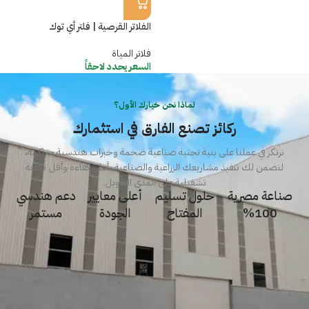
الفلاتر القرصية | فلتر أي توك
فلاتر المياة
السعر يحدد لاحقاً
لماذا نحن خيارك الأول؟
ركائز تصنع الفارق في استثمارك
نرتكز في عملنا على بنية تحتية صناعية ضخمة وخبرات هندسية متراكمة،
لنضمن لك تنفيذ مشاريعك الزراعية والصناعية بأعلى كفاءة وأقل تكلفة
تشغيلية على المدى الطويل.
صناعة مصرية
حلول تسليم
أعلى معايير
دعم هندسي
100%
المفتاح
الجودة
مستمر