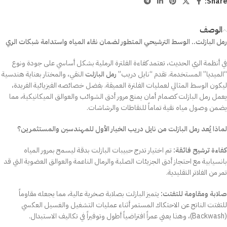
Share:
الوصف
رمل البازلت.. الوسط الترشيحي المتطور لضمان نقاء المياه واستدامة شبكات الري
في أنظمة الري الحديث، تعتمد كفاءة الفلترة الرملية بشكل أساسي على جودة ونوع
“الميديا” المستخدمة. تقدم “نايل دريب”
رمل البازلت
النقي، والمختار بعناية هندسية
ليكون الوسط المثالي لعمليات الفلترة العميقة. بفضل خصائصه الفيزيائية الفريدة،
يعمل رمل البازلت كصمام أمان يمنع مرور أدق الشوائب والعوالق الميكانيكية، مما
يضمن وصول مياه نقية تماماً للنقاطات والرشاشات.
لماذا يُعد رمل البازلت من نايل دريب الخيار الأول للمهندسين والمستثمرين؟
كفاءة ترشيح فائقة:
تم اختيار تدرج حبيبات البازلت بدقة ليسمح بمرور المياه
بانسيابية مع احتجاز أدق الجزيئات الصلبة والرمال الناعمة والعوالق العضوية التي قد
تمر من الفلاتر التقليدية.
صلابة ومقاومة للتفتت:
يتميز البازلت بصلابة صخرية عالية، مما يجعله مقاوماً
للتفتت الناتج عن الاحتكاك المستمر أثناء عمليات التشغيل والغسيل العكسي
(Backwash)، وهذا يعني عمراً افتراضياً أطول وتوفيراً في تكاليف الاستبدال.