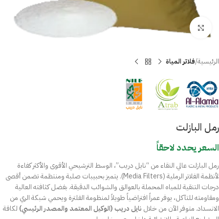
Click to enlarge
الرئيسية
فلاتر المياة
رمل البازلت
السعر يحدد لاحقاً
رمل البازلت عالي النقاء من “نايل دريب”، الوسط الترشيحي الأقوى والأكثر كفاءة
لأنظمة الفلاتر الرملية (Media Filters). يتميز بحبيبات صلبة ومنتظمة تضمن أقصى
درجات التنقية للمياه المحملة بالعوالق والشوائب الدقيقة. بفضل كثافته العالية
ومقاومته للتآكل، يوفر عمراً افتراضياً طويلاً لمنظومة الفلترة ويحمي شبكة الري من
الانسداد. متوفر الآن من خلال
نايل دريب (الوكيل المعتمد والمصدر الرئيسي)
لكافة