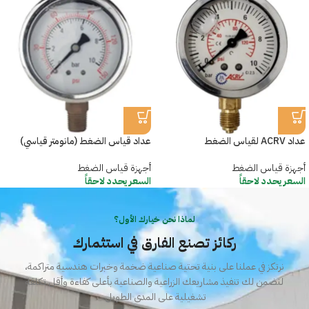
عداد ACRV لقياس الضغط
عداد قياس الضغط (مانومتر قياسي)
أجهزة قياس الضغط
أجهزة قياس الضغط
السعر يحدد لاحقاً
السعر يحدد لاحقاً
لماذا نحن خيارك الأول؟
ركائز تصنع الفارق في استثمارك
نرتكز في عملنا على بنية تحتية صناعية ضخمة وخبرات هندسية متراكمة،
لنضمن لك تنفيذ مشاريعك الزراعية والصناعية بأعلى كفاءة وأقل تكلفة
تشغيلية على المدى الطويل.