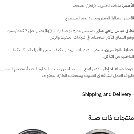
الأصفر:
منطقة تحذيرية لارتفاع الضغط.
الأحمر:
منطقة الخطر وتجاوز الحد المسموح.
نطاق قياس زراعي مثالي:
مقياس مدرج بوحدة (kg/cm²) يصل حتى 7 كجم/سم²،
وهو النطاق الأكثر استخداماً في شبكات التنقيط والرش.
حماية بالجلسرين:
يمتص الصدمات الهيدروليكية ويحمي الأجزاء الميكانيكية
الداخلية من التآكل.
جودة صناعية:
إطار معدني لامع من الستانلس ستيل المقاوم للصدأ، مصمم ليتحمل
ظروف العمل الشاقة في الصوب ومحطات الفلترة المفتوحة.
Shipping and Delivery
منتجات ذات صلة