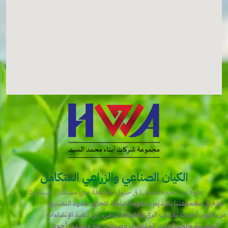
الكيان الصناعي والزراعي المتكامل
عقود من الخبرة نصيغها في حلول متكاملة تبني مستقبل استثمارك.
نلتزم في مجموعتنا بتقديم منظومة شاملة تتجاوز حدود التصنيع؛
من تطوير أحدث تقنيات الري والفيلم الزراعي، إلى تنفيذ الإنشاءات
المعدنية والجمالونات المتطورة، وصولاً لزراعة وتصدير أجود