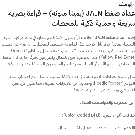
الوصف
عداد ضغط JAIN (بمينا ملونة) – قراءة بصرية
سريعة وحماية ذكية للمحطات
يُقدم
“عداد ضغط JAIN”
حلاً مبتكراً وسهل الاستخدام للغاية في عالم مراقبة البنية
التحتية المائية. توفر
نايل دريب
هذا المانومتر خصيصاً للمحطات الزراعية التي تتطلب
مراقبة مستمرة وسريعة، حيث يتميز بـ “مينا ملونة مقسمة إلى مناطق” (Green,
Yellow, Red Zones). هذا التصميم يتيح للعمال والمزارعين معرفة ما إذا كان ضغط
الشبكة في النطاق الآمن أو الخطر بمجرد النظر العابر، دون الحاجة للتدقيق في الأرقام.
مثل جميع العدادات الاحترافية، يأتي عداد JAIN مملوءاً بالجلسرين لضمان استقرار
المؤشر (Needle Pointer) وحمايته من الاهتزازات العنيفة، مما يطيل من عمره
الافتراضي ويحافظ على معايرته الدقيقة.
أبرز المميزات والمواصفات الفنية:
نطاقات ألوان بصرية (Color-Coded Dial):
الأخضر:
يشير إلى الضغط التشغيلي الآمن والمثالي.