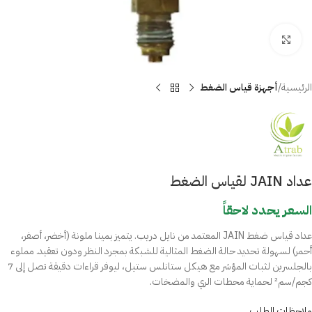
Click to enlarge
الرئيسية
أجهزة قياس الضغط
عداد JAIN لقياس الضغط
السعر يحدد لاحقاً
عداد قياس ضغط JAIN المعتمد من نايل دريب. يتميز بمينا ملونة (أخضر، أصفر،
أحمر) لسهولة تحديد حالة الضغط المثالية للشبكة بمجرد النظر ودون تعقيد. مملوء
بالجلسرين لثبات المؤشر مع هيكل ستانلس ستيل، ليوفر قراءات دقيقة تصل إلى 7
كجم/سم² لحماية محطات الري والمضخات.
ملاحظات الطلب