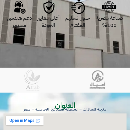
صناعة مصرية
حلول تسليم
أعلى معايير
دعم هندسي
100%
المفتاح
الجودة
مستمر
العنوان
مدينة السادات – المنطقة الصناعية الخامسة – مصر