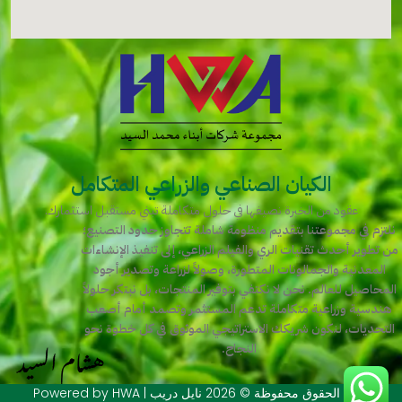
الكيان الصناعي والزراعي المتكامل
عقود من الخبرة نصيغها في حلول متكاملة تبني مستقبل استثمارك.
نلتزم في مجموعتنا بتقديم منظومة شاملة تتجاوز حدود التصنيع؛
من تطوير أحدث تقنيات الري والفيلم الزراعي، إلى تنفيذ الإنشاءات
المعدنية والجمالونات المتطورة، وصولاً لزراعة وتصدير أجود
المحاصيل للعالم. نحن لا نكتفي بتوفير المنتجات، بل نبتكر حلولاً
هندسية وزراعية متكاملة تدعم المستثمر وتصمد أمام أصعب
التحديات، لنكون شريكك الاستراتيجي الموثوق في كل خطوة نحو
النجاح.
جميع الحقوق محفوظة © 2026 نايل دريب | Powered by HWA