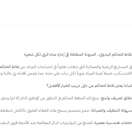
نقاط التحكم اليدوي.. المرونة المطلقة في إدارة مياه الري لكل شجرة
في المشاريع الزراعية والجمالية التي تتطلب تفاوتاً في احتياجات المياه، يبرز
نقاط التحكم (stable Flow Dripper
اللاندسكيب ضبط كمية المياه يدوياً لكل نبات على حدة، مما يضمن كفاءة ري عالية وتقليلاً
لماذا يعتبر نقاط التحكم من نايل دريب الخيار الأفضل؟
نطاق تصريف واسع:
يتيح لك المنقط التحكم في التدفق من الإغلاق التام (0 لتر) وحتى (70 لتر/ساعة) تقريباً، مما يجعله مناسباً للشتلات الصغيرة والأشجار الكبيرة في نفس الوقت عبر مجرد تدوير الغطاء العلوي.
سهولة التنظيف والصيانة:
يتميز بتصميم يسمح بفك الغطاء العلوي بالكامل لتنظيفه م
خامات هندسية معمرة:
مُصنع من البوليمرات البكر المعالجة ضد الأشعة فوق البنفسجية (UV)، مما يجعله قادراً على تحمل شمس مصر القوية والتفاعلات الكيميائية الناتجة عن التسميد دون أن يتقصف