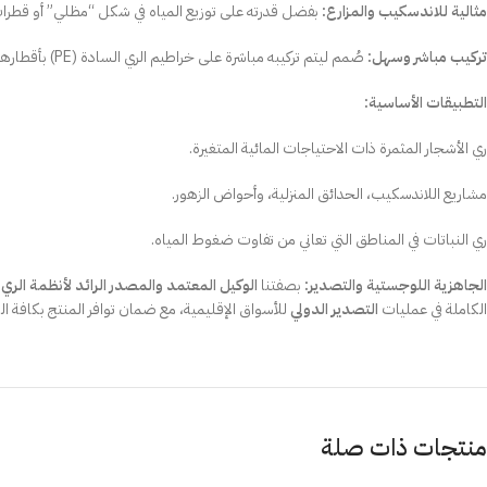
مثالية للاندسكيب والمزارع:
بفضل قدرته على توزيع المياه في شكل “مظلي” أو قطرات د
تركيب مباشر وسهل:
صُمم ليتم تركيبه مباشرة على خراطيم الري السادة (PE) بأقطارها المختلفة، أو في نهاية خراطيم الـ (4 مم) بدقة وثبات عالي.
التطبيقات الأساسية:
ري الأشجار المثمرة ذات الاحتياجات المائية المتغيرة.
مشاريع اللاندسكيب، الحدائق المنزلية، وأحواض الزهور.
ري النباتات في المناطق التي تعاني من تفاوت ضغوط المياه.
الجاهزية اللوجستية والتصدير:
بصفتنا
الوكيل المعتمد والمصدر الرائد لأنظمة الري 
الكاملة في عمليات
التصدير الدولي
للأسواق الإقليمية، مع ضمان توافر المنتج بكافة ال
منتجات ذات صلة