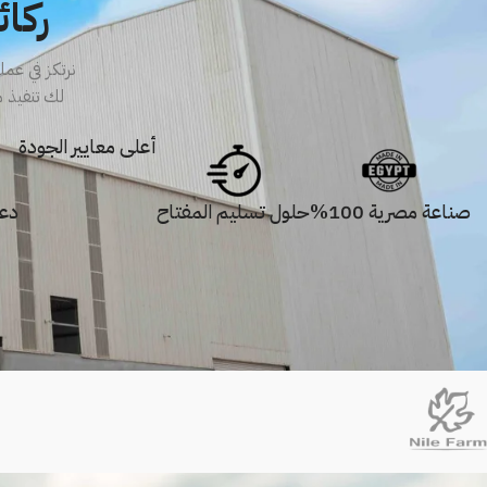
ركائ
نرتكز في عم
لك تنفيذ م
أعلى معايير الجودة
صناعة مصرية 100%
حلول تسليم المفتاح
دع