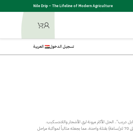
Nile Drip – The Lifeline of Modern Agriculture
تسجيل الدخول
العربية
اليدوي (Adjustable Dripper) من “نايل دريب”.. الحل الأكثر مرونة لري الأشجار واللاندسكيب.
يمنحك تحكماً كاملاً في معدل تصريف المياه من (0 إلى 70 لتر/ساعة) بفتلة واحدة، مما يجعله مثالياً لمواكبة مراحل