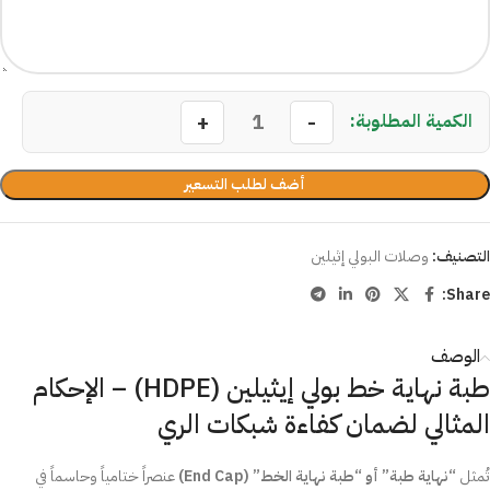
أضف لطلب التسعير
التصنيف:
وصلات البولي إثيلين
Share:
الوصف
طبة نهاية خط بولي إيثيلين (HDPE) – الإحكام
المثالي لضمان كفاءة شبكات الري
تُمثل
“نهاية طبة” أو “طبة نهاية الخط” (End Cap)
عنصراً ختامياً وحاسماً في