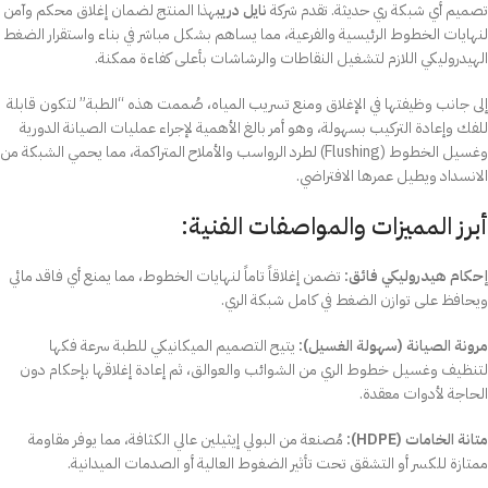
تصميم أي شبكة ري حديثة. تقدم شركة
نايل دريب
هذا المنتج لضمان إغلاق محكم وآمن
لنهايات الخطوط الرئيسية والفرعية، مما يساهم بشكل مباشر في بناء واستقرار الضغط
الهيدروليكي اللازم لتشغيل النقاطات والرشاشات بأعلى كفاءة ممكنة.
إلى جانب وظيفتها في الإغلاق ومنع تسريب المياه، صُممت هذه “الطبة” لتكون قابلة
للفك وإعادة التركيب بسهولة، وهو أمر بالغ الأهمية لإجراء عمليات الصيانة الدورية
وغسيل الخطوط (Flushing) لطرد الرواسب والأملاح المتراكمة، مما يحمي الشبكة من
الانسداد ويطيل عمرها الافتراضي.
أبرز المميزات والمواصفات الفنية:
إحكام هيدروليكي فائق:
تضمن إغلاقاً تاماً لنهايات الخطوط، مما يمنع أي فاقد مائي
ويحافظ على توازن الضغط في كامل شبكة الري.
مرونة الصيانة (سهولة الغسيل):
يتيح التصميم الميكانيكي للطبة سرعة فكها
لتنظيف وغسيل خطوط الري من الشوائب والعوالق، ثم إعادة إغلاقها بإحكام دون
الحاجة لأدوات معقدة.
متانة الخامات (HDPE):
مُصنعة من البولي إيثيلين عالي الكثافة، مما يوفر مقاومة
ممتازة للكسر أو التشقق تحت تأثير الضغوط العالية أو الصدمات الميدانية.