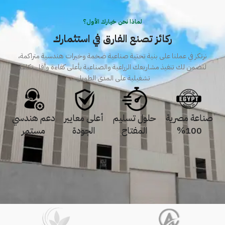
لماذا نحن خيارك الأول؟
ركائز تصنع الفارق في استثمارك
نرتكز في عملنا على بنية تحتية صناعية ضخمة وخبرات هندسية متراكمة،
لنضمن لك تنفيذ مشاريعك الزراعية والصناعية بأعلى كفاءة وأقل تكلفة
تشغيلية على المدى الطويل.
صناعة مصرية
حلول تسليم
أعلى معايير
دعم هندسي
100%
المفتاح
الجودة
مستمر